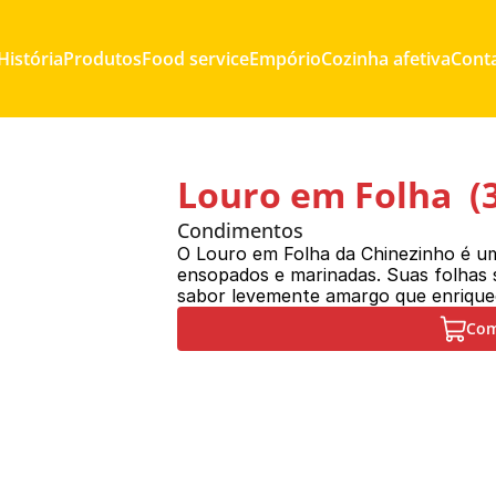
História
Produtos
Food service
Empório
Cozinha afetiva
Cont
Louro em Folha  (
Condimentos
O Louro em Folha da Chinezinho é um 
ensopados e marinadas. Suas folhas 
sabor levemente amargo que enrique
Com