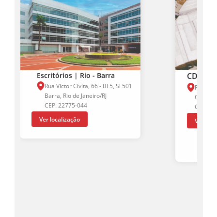
Escritórios | Rio - Barra
CD | Ri
Rua Victor Civita, 66 - Bl 5, Sl 501
Rua Alv
Barra, Rio de Janeiro/RJ
Cachambi
CEP: 22775-044
CEP: 20
Ver localização
Ver loca