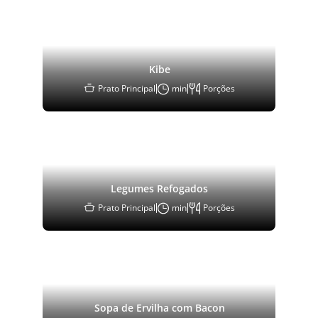
Kibe
Prato Principal
min
Porções
Legumes Refogados
Prato Principal
min
Porções
Sopa de Ervilha com Bacon