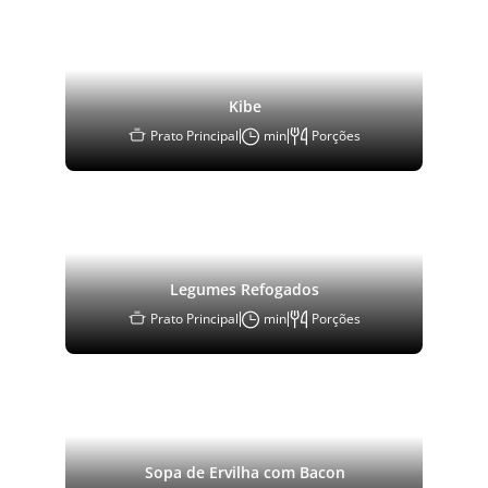
Kibe
Prato Principal
min
Porções
Legumes Refogados
Prato Principal
min
Porções
Sopa de Ervilha com Bacon