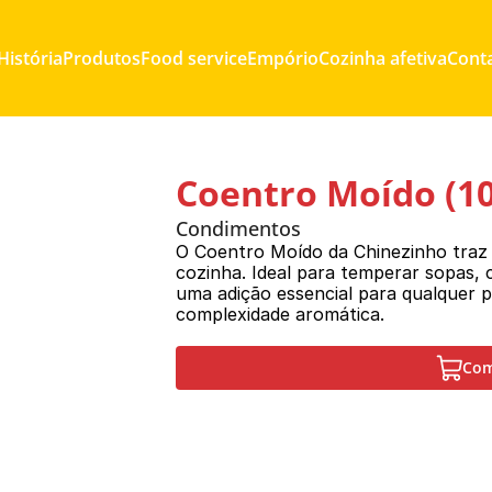
História
Produtos
Food service
Empório
Cozinha afetiva
Cont
Coentro Moído (10
Condimentos
O Coentro Moído da Chinezinho traz 
cozinha. Ideal para temperar sopas, c
uma adição essencial para qualquer p
complexidade aromática.
Com