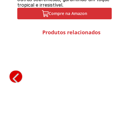
tropical e irresistível.
Compre na Amazon
Produtos relacionados
Sal de Parrilla Salsa Criolla
Sal de Parrilla Pimenta Preta
Sal de Pa
Condimentos
Condimentos
Con