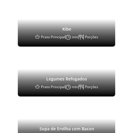
Kibe
Prato Principal
min
Porções
Legumes Refogados
Prato Principal
min
Porções
Sopa de Ervilha com Bacon